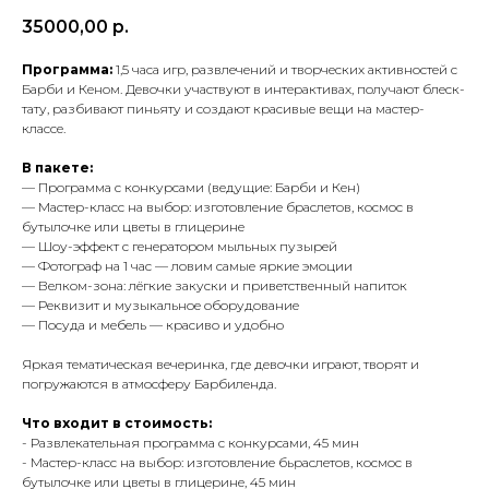
35000,00
р.
Программа:
1,5 часа игр, развлечений и творческих активностей с
Барби и Кеном. Девочки участвуют в интерактивах, получают блеск-
тату, разбивают пиньяту и создают красивые вещи на мастер-
классе.
В пакете:
— Программа с конкурсами (ведущие: Барби и Кен)
— Мастер-класс на выбор: изготовление браслетов, космос в
бутылочке или цветы в глицерине
— Шоу-эффект с генератором мыльных пузырей
— Фотограф на 1 час — ловим самые яркие эмоции
— Велком-зона: лёгкие закуски и приветственный напиток
— Реквизит и музыкальное оборудование
— Посуда и мебель — красиво и удобно
Яркая тематическая вечеринка, где девочки играют, творят и
погружаются в атмосферу Барбиленда.
Что входит в стоимость:
- Развлекательная программа с конкурсами, 45 мин
- Мастер-класс на выбор: изготовление бьраслетов, космос в
бутылочке или цветы в глицерине, 45 мин