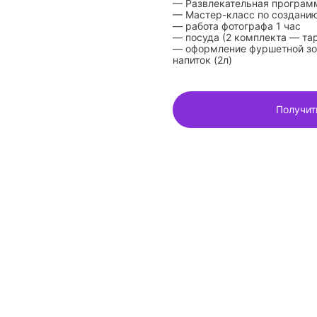
— Развлекательная программ
— Мастер-класс по созданию
— работа фотографа 1 час
— посуда (2 комплекта — та
— оформление фуршетной зон
напиток (2л)
Получит