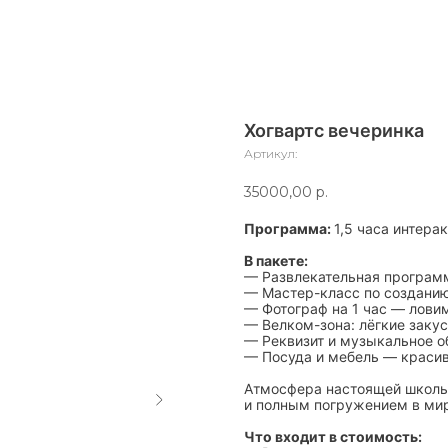
Хогвартс вечеринка
Артикул:
35000,00
р.
Программа:
1,5 часа интера
В пакете:
— Развлекательная программ
— Мастер-класс по созданию
— Фотограф на 1 час — лови
— Велком-зона: лёгкие закус
— Реквизит и музыкальное о
— Посуда и мебель — красив
Атмосфера настоящей школы
и полным погружением в мир
Что входит в стоимость: