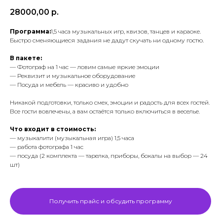
28000,00
р.
Программа:
1,5 часа музыкальных игр, квизов, танцев и караоке.
Быстро сменяющиеся задания не дадут скучать ни одному гостю.
В пакете:
— Фотограф на 1 час — ловим самые яркие эмоции
— Реквизит и музыкальное оборудование
— Посуда и мебель — красиво и удобно
Никакой подготовки, только смех, эмоции и радость для всех гостей.
Все гости вовлечены, а вам остаётся только включиться в веселье.
Что входит в стоимость:
— музыкалити (музыкальная игра) 1,5 часа
— работа фотографа 1 час
— посуда (2 комплекта — тарелка, приборы, бокалы на выбор — 24
шт)
Получить прайс и обсудить программу